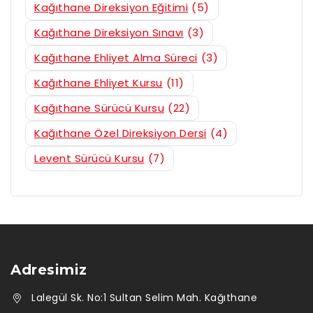
Kağıthane Direksiyon Eğitimi
(5)
Kağıthane Direksiyon Sınavı
(3)
Kağıthane Ehliyet Alma Süreci
(3)
Kağıthane Ehliyet Kursu
(11)
Kağıthane Sürücü Kursu
(22)
Kağıthane Özel Direksiyon Dersi
(4)
Levent Sürücü Kursu
(7)
Adresimiz
Lalegül Sk. No:1 Sultan Selim Mah. Kağıthane