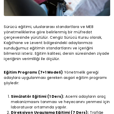
Sürücü eğitimi, uluslararası standartlara ve MEB
yönetmeliklerine göre belirlenmiş bir müfredat
çerçevesinde yürütülür. Cengiz Sürücü Kursu olarak,
Kağıthane ve Levent bölgesindeki adaylarımıza
sunduğumuz eğitimin standartlarını ve içeriğini
bilmenizi isteriz. Eğitim kalitesi, dersin süresinden ziyade
içeriğinin verimliliği ile ölçülür.
Eğitim Programı (7+1 Modeli)
Yönetmelik gereği
adaylara uygulanması gereken asgari eğitim programı
şöyledir:
Simülatör Eğitimi (1 Ders):
Acemi adayların araç
mekanizmasını tanıması ve heyecanını yenmesi için
laboratuvar ortamında yapılır.
Direksiyon Uygulama Eğitimi (7 Ders):
Trafiğe