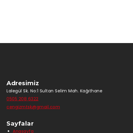
Adresimiz
Lalegül Sk. No:1 Sultan Selim Mah. Kağıthane
0505 208 6322
cengizmtsk@gmail.com
Sayfalar
Anasayfa