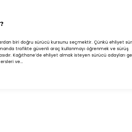
r?
lardan biri doğru sürücü kursunu seçmektir. Çünkü ehliyet sü
zamanda trafikte güvenli araç kullanmayı öğrenmek ve sürüş
asıdır. Kağıthane’de ehliyet almak isteyen sürücü adayları gen
ersleri ve…