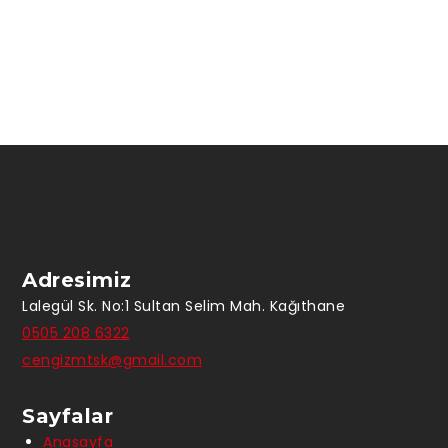
Adresimiz
Lalegül Sk. No:1 Sultan Selim Mah. Kağıthane
0505 208 6322
cengizmtsk@gmail.com
Sayfalar
Anasayfa